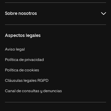
Maestrías
Sobre nosotros
Formación Continua
Carreras
UNIR en Ecuador
Aspectos legales
Trabaja en UNIR
Actualidad
Aviso legal
Contáctanos
Política de privacidad
Política de cookies
Cláusulas legales RGPD
Canal de consultas y denuncias