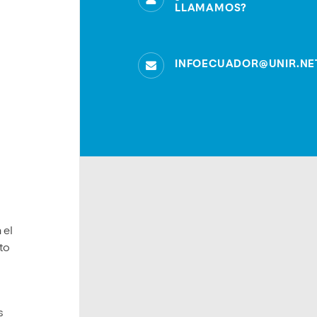
LLAMAMOS?
INFOECUADOR@UNIR.NE
 el
to
s