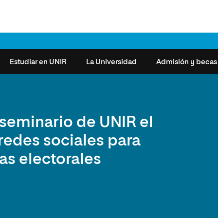
Estudiar en UNIR
La Universidad
Admisión y becas
 LAS MAESTRÍAS DE INGENIERÍA
ER TODAS LAS CARRERAS DE INGENIERÍA
 UNIR
or
Universitaria en Sistemas Integrados de
Carrera en Ciencia de Datos
Alumni
Ciencias de la Salud
Requisitos de Acceso
Áreas de Cono
Becas Un
 seminario de UNIR el
Grupo Educativo Proeduca
e la Prevención de Riesgos Laborales, la
s
omunicación
ención y Servicio
Carrera en Ciberseguridad
Opiniones de estudiantes
Derecho
Reconocimiento de Títulos
Actualidad UN
 el Medio Ambiente y la Responsabilidad
 redes sociales para
Educación Superior Europea
orporativa
s
es y del Trabajo
Carrera en Ingeniería Informática
Encuentro Internacional Alumni
Humanidades
Eventos
Rankings y Premios
as electorales
2025
 Universitaria en Prevención de Riesgos
ómicas
Carrera en Física
Artes
Investigación
s (PRL)
Fundación COFUTURO
cnología
Carrera en Matemática Computacional
MBA
Claustro
Universitaria en Análisis y Visualización
Masivos (Visual Analytics and Big Data)
Universitaria en Inteligencia Artificial