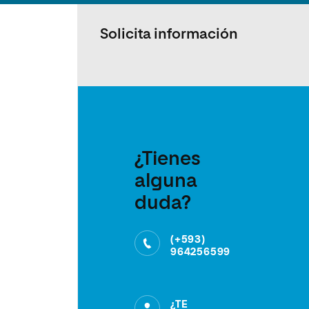
Solicita información
¿Tienes
alguna
duda?
(+593)
964256599
¿TE