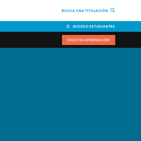
BUSCA UNA TITULACIÓN
ACCESO ESTUDIANTES
SOLICITA INFORMACIÓN
cimiento
iversitarias y ayudas
IR