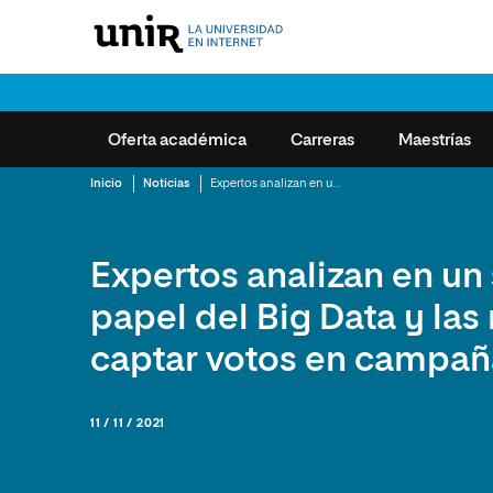
Oferta académica
Carreras
Maestrías
IR A OFERTA ACADÉMICA
VER TODAS
V
Inicio
Noticias
Expertos analizan en un seminario de UNIR el papel del Big Data y las redes sociales para captar votos en campañas electorales
Ingeniería
Ingeniería y Tecnología
Derecho
Carreras
Derecho
Cómo se estudia en
Educación
UNIR en Ecuad
Maestría 
Expertos analizan en un
Gestión d
Ciencias Criminológicas y de la
Minors
Ciencias Criminológicas y de la
Centros de Exámene
Marketing y C
Oficinas de At
Calidad,
papel del Big Data y las
Seguridad
Seguridad
al Estudiante
Social C
Maestrías
Preguntas Frecuente
Ciencias Social
captar votos en campañ
Ciencias Politicas y Relaciones
Ciencias Politicas y Relaciones
Maestría
Formación Continua
Empleo y Prácticas
Ciencias Econ
Internacionales
Internacionales
Laborale
Ingeniería y Te
Humanidades
Humanidades
Maestría 
11 / 11 / 2021
de Datos 
Diseño
Ciencias Económicas y
Ciencias Económicas y
Administrativas
Administrativas
Maestría 