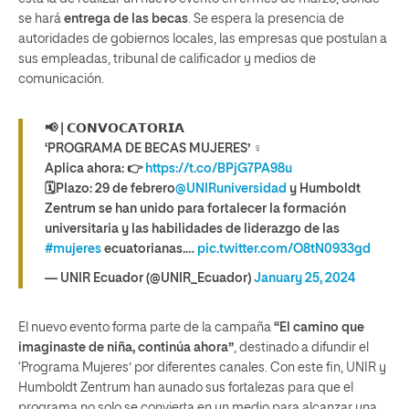
se hará
entrega de las becas
. Se espera la presencia de
autoridades de gobiernos locales, las empresas que postulan a
sus empleadas, tribunal de calificador y medios de
comunicación.
📢 | 𝗖𝗢𝗡𝗩𝗢𝗖𝗔𝗧𝗢𝗥𝗜𝗔
‘PROGRAMA DE BECAS MUJERES’ ♀️
Aplica ahora: 👉
https://t.co/BPjG7PA98u
🗓️Plazo: 29 de febrero
@UNIRuniversidad
y Humboldt
Zentrum se han unido para fortalecer la formación
universitaria y las habilidades de liderazgo de las
#mujeres
ecuatorianas.…
pic.twitter.com/O8tN0933gd
— UNIR Ecuador (@UNIR_Ecuador)
January 25, 2024
El nuevo evento forma parte de la campaña
“El camino que
imaginaste de niña, continúa ahora”
, destinado a difundir el
‘Programa Mujeres’ por diferentes canales. Con este fin, UNIR y
Humboldt Zentrum han aunado sus fortalezas para que el
programa no solo se convierta en un medio para alcanzar una