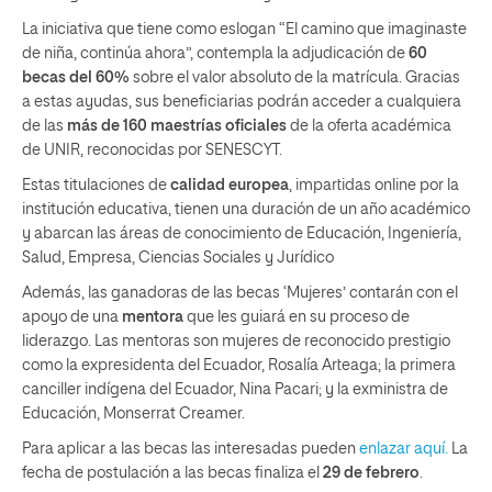
La iniciativa que tiene como eslogan “El camino que imaginaste
de niña, continúa ahora”, contempla la adjudicación de
60
becas del 60%
sobre el valor absoluto de la matrícula. Gracias
a estas ayudas, sus beneficiarias podrán acceder a cualquiera
de las
más de
160 maestrías
oficiales
de la oferta académica
de UNIR, reconocidas por SENESCYT.
Estas titulaciones de
calidad europea
, impartidas online por la
institución educativa, tienen una duración de un año académico
y abarcan las áreas de conocimiento de Educación, Ingeniería,
Salud, Empresa, Ciencias Sociales y Jurídico
Además, las ganadoras de las becas ‘Mujeres’ contarán con el
apoyo de una
mentora
que les guiará en su proceso de
liderazgo. Las mentoras son mujeres de reconocido prestigio
como la expresidenta del Ecuador, Rosalía Arteaga; la primera
canciller indígena del Ecuador, Nina Pacari; y la exministra de
Educación, Monserrat Creamer.
Para aplicar a las becas las interesadas pueden
enlazar aquí.
La
fecha de postulación a las becas finaliza el
29 de febrero
.