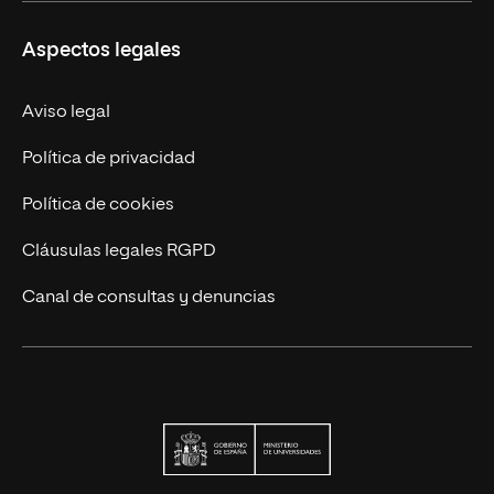
Carreras
UNIR en Ecuador
Aspectos legales
Trabaja en UNIR
Actualidad
Aviso legal
Contáctanos
Política de privacidad
Política de cookies
Cláusulas legales RGPD
Canal de consultas y denuncias