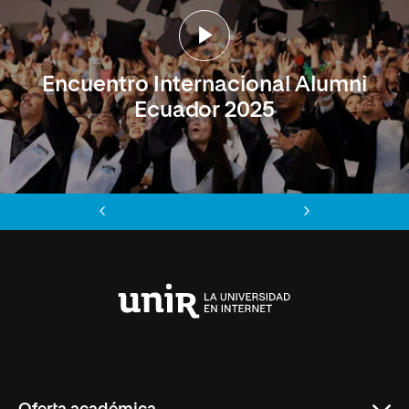
Encuentro Internacional Alumni
Ecuador 2025
Anterior
Siguiente
Universidad
Internacional
de
La
Rioja