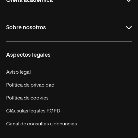
Oferta académica
Maestrías
Sobre nosotros
Formación Continua
Carreras
UNIR en Ecuador
Aspectos legales
Trabaja en UNIR
Actualidad
Aviso legal
Contáctanos
Política de privacidad
Política de cookies
Cláusulas legales RGPD
Canal de consultas y denuncias