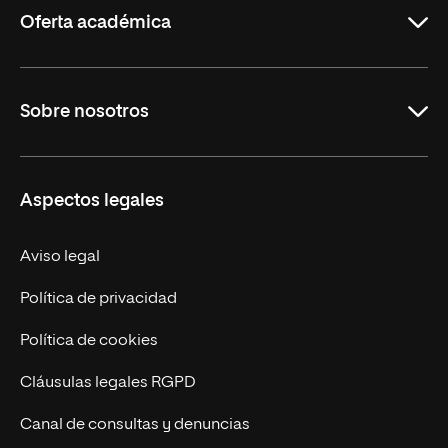
Oferta académica
Maestrías
Sobre nosotros
Formación Continua
Carreras
UNIR en Ecuador
Aspectos legales
Trabaja en UNIR
Actualidad
Aviso legal
Contáctanos
Política de privacidad
Política de cookies
Cláusulas legales RGPD
Canal de consultas y denuncias