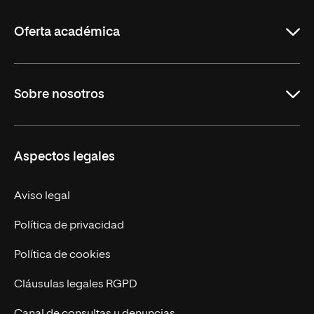
La
Rioja
Oferta académica
Maestrías
Sobre nosotros
Formación Continua
Carreras
UNIR en Ecuador
Aspectos legales
Trabaja en UNIR
Actualidad
Aviso legal
Contáctanos
Política de privacidad
Política de cookies
Cláusulas legales RGPD