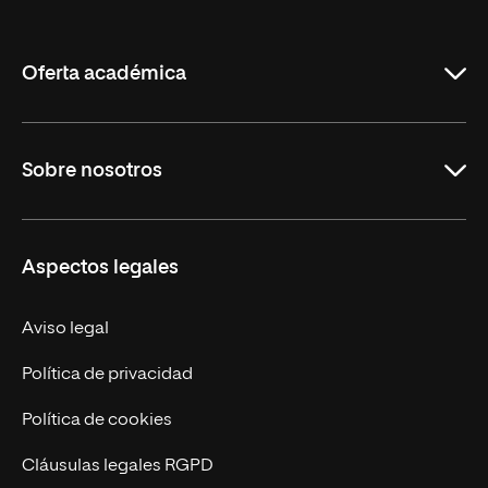
de
La
Rioja
Oferta académica
Maestrías
Sobre nosotros
Formación Continua
Carreras
UNIR en Ecuador
Aspectos legales
Trabaja en UNIR
Actualidad
Aviso legal
Contáctanos
Política de privacidad
Política de cookies
Cláusulas legales RGPD