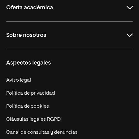
Oferta académica
Maestrías
Sobre nosotros
Formación Continua
Carreras
UNIR en Ecuador
Aspectos legales
Trabaja en UNIR
Actualidad
Aviso legal
Contáctanos
Política de privacidad
Política de cookies
Cláusulas legales RGPD
Canal de consultas y denuncias