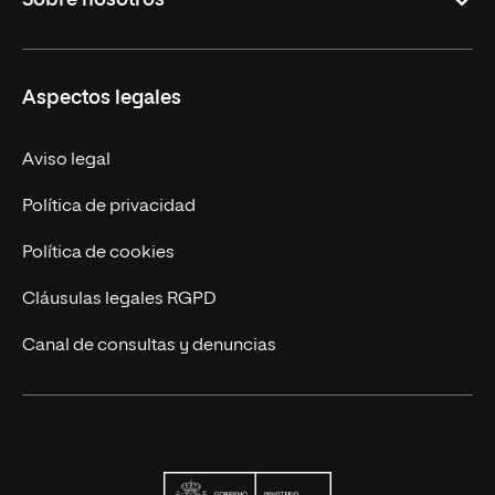
Sobre nosotros
Formación Continua
Carreras
UNIR en Ecuador
Aspectos legales
Trabaja en UNIR
Actualidad
Aviso legal
Contáctanos
Política de privacidad
Política de cookies
Cláusulas legales RGPD
Canal de consultas y denuncias