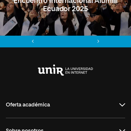
Encuentro Internacional Alumni
Ecuador 2025
Anterior
Siguiente
Universidad
Internacional
de
La
Rioja
Oferta académica
Maestrías