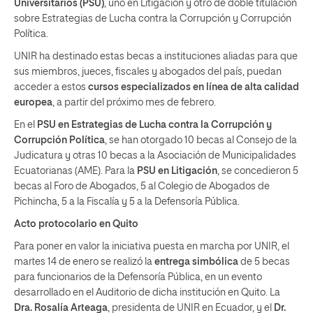
Universitarios (PSU)
, uno en Litigación y otro de doble titulación
sobre Estrategias de Lucha contra la Corrupción y Corrupción
Política.
UNIR ha destinado estas becas a instituciones aliadas para que
sus miembros, jueces, fiscales y abogados del país, puedan
acceder a estos
cursos especializados en línea de alta calidad
europea
, a partir del próximo mes de febrero.
En el
PSU en
Estrategias de Lucha contra la Corrupción y
Corrupción Política
, se han otorgado 10 becas al Consejo de la
Judicatura y otras 10 becas a la Asociación de Municipalidades
Ecuatorianas (AME). Para la
PSU en Litigación
, se concedieron 5
becas al Foro de Abogados, 5 al Colegio de Abogados de
Pichincha, 5 a la Fiscalía y 5 a la Defensoría Pública.
Acto protocolario en Quito
Para poner en valor la iniciativa puesta en marcha por UNIR, el
martes 14 de enero se realizó la
entrega simbólica
de 5 becas
para funcionarios de la Defensoría Pública, en un evento
desarrollado en el Auditorio de dicha institución en Quito. La
Dra. Rosalía Arteaga
, presidenta de UNIR en Ecuador, y el
Dr.