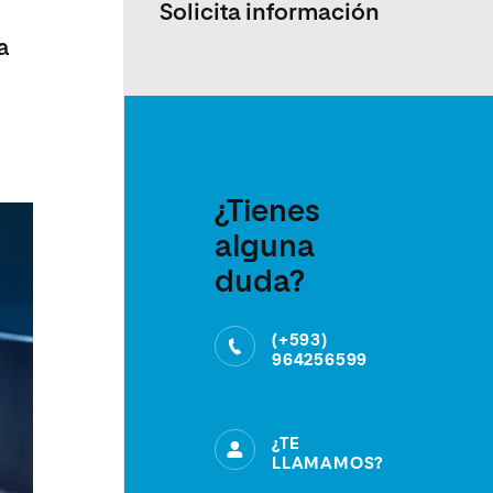
Solicita información
a
¿Tienes
alguna
duda?
(+593)
964256599
¿TE
LLAMAMOS?