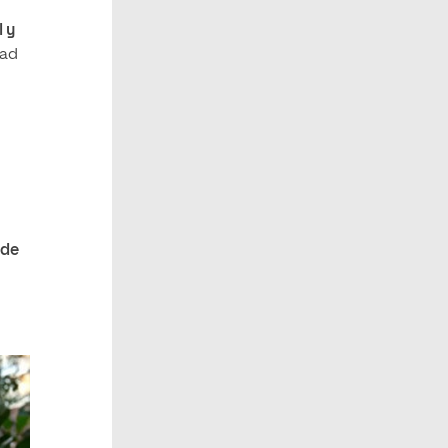
l y
dad
 de