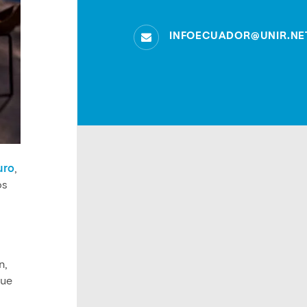
INFOECUADOR@UNIR.NE
uro
,
os
n,
que