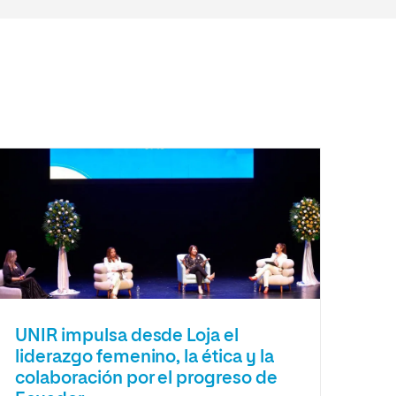
UNIR impulsa desde Loja el
liderazgo femenino, la ética y la
colaboración por el progreso de