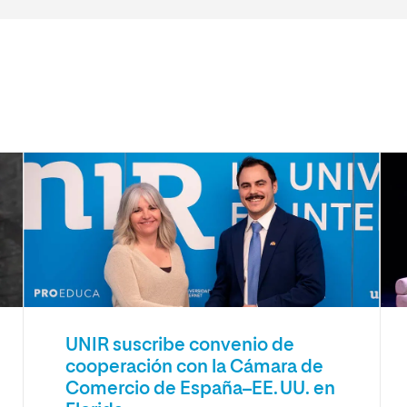
UNIR suscribe convenio de
cooperación con la Cámara de
Comercio de España–EE. UU. en