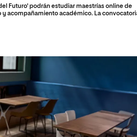
 Universitaria en Energías Renovables
 del Futuro' podrán estudiar maestrías online de
o y acompañamiento académico. La convocatori
Universitaria en Ingeniería del Software y
 Informáticos
 Universitaria en Ciberseguridad