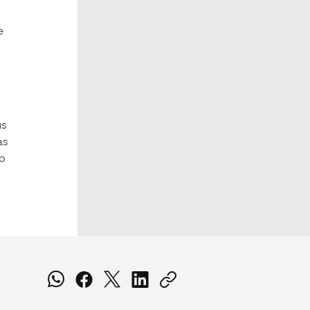
e
us
as
lo