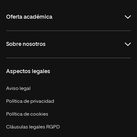
de
La
Rioja
Oferta académica
Maestrías
Sobre nosotros
Formación Continua
Carreras
UNIR en Ecuador
Aspectos legales
Trabaja en UNIR
Actualidad
Aviso legal
Contáctanos
Política de privacidad
Política de cookies
Cláusulas legales RGPD