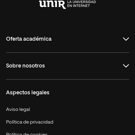
Universidad
Internacional
de
La
Rioja
Oferta académica
Maestrías
Sobre nosotros
Formación Continua
Carreras
UNIR en Ecuador
Aspectos legales
Trabaja en UNIR
Actualidad
Aviso legal
Contáctanos
Política de privacidad
Política de cookies