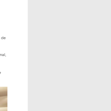
 de
nal,
e