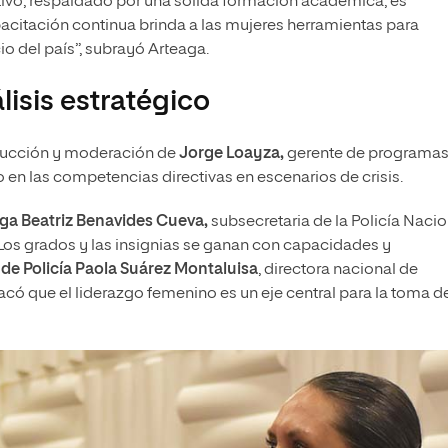
itivo, respaldado por una sólida formación académica, es
pacitación continua brinda a las mujeres herramientas para
io del país”, subrayó Arteaga.
lisis estratégico
nducción y moderación de
Jorge Loayza,
gerente de programas
o en las competencias directivas en escenarios de crisis.
lga Beatriz Benavides Cueva,
subsecretaria de la Policía Nacio
Los grados y las insignias se ganan con capacidades y
 de Policía Paola Suárez Montaluisa
, directora nacional de
có que el liderazgo femenino es un eje central para la toma d