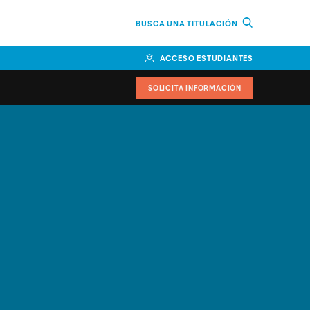
BUSCA UNA TITULACIÓN
ACCESO ESTUDIANTES
SOLICITA INFORMACIÓN
cimiento
iversitarias y ayudas
IR