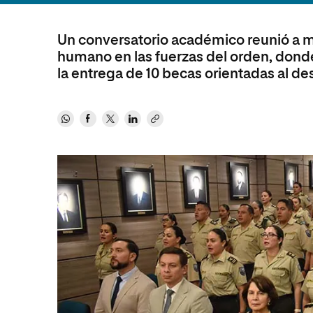
MBA
Educación
Maestría
Educación
Ciencias de la Salud
Maestría 
Un conversatorio académico reunió a más
Sistemas
Ciencias de la Salud
Ciencias Sociales y del Trabajo
humano en las fuerzas del orden, donde 
Maestría
la entrega de 10 becas orientadas al des
Ciencias Sociales y del Trabajo
Marketing y Comunicación
Marketing y Comunicación
Diseño
Diseño
Artes
Artes
Música
Música