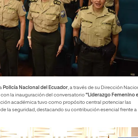
la
Policía Nacional del Ecuador
, a través de su Dirección Nacio
con la inauguración del conversatorio
“Liderazgo Femenino e
ación académica tuvo como propósito central potenciar las
 de la seguridad, destacando su contribución esencial frente a 