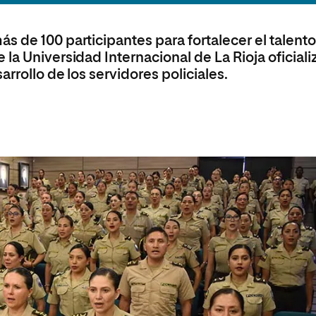
 Universitaria en Energías Renovables
Universitaria en Ingeniería del Software y
 de 100 participantes para fortalecer el talent
 Informáticos
la Universidad Internacional de La Rioja oficiali
 Universitaria en Ciberseguridad
arrollo de los servidores policiales.