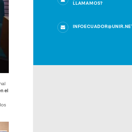
LLAMAMOS?
INFOECUADOR@UNIR.NE
nal
n el
los