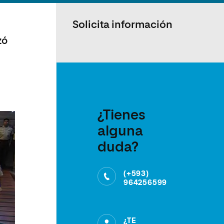
Solicita información
o
zó
¿Tienes
alguna
duda?
(+593)
964256599
¿TE