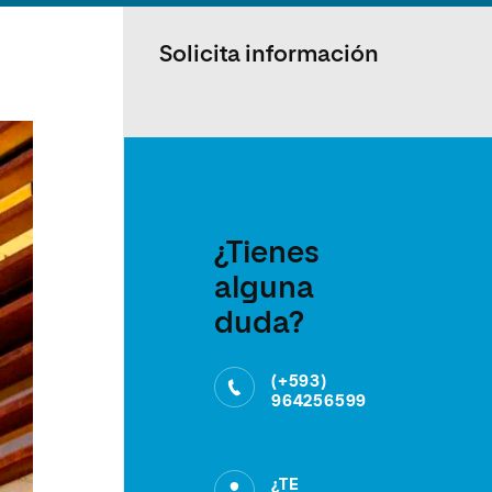
Solicita información
¿Tienes
alguna
duda?
(+593)
964256599
¿TE