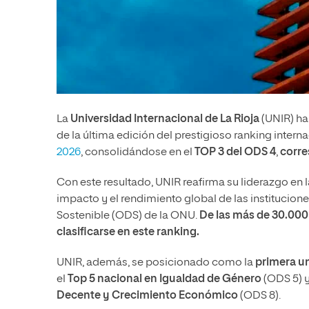
La
Universidad Internacional de La Rioja
(UNIR) ha
de la última edición del prestigioso ranking intern
2026
, consolidándose en el
TOP 3 del ODS 4
,
corre
Con este resultado, UNIR reafirma su liderazgo en l
impacto y el rendimiento global de las institucion
Sostenible (ODS) de la ONU.
De las más de 30.000 
clasificarse en este ranking.
UNIR, además, se posicionado como la
primera un
el
Top 5 nacional en Igualdad de Género
(ODS 5) y
Decente y Crecimiento Económico
(ODS 8).