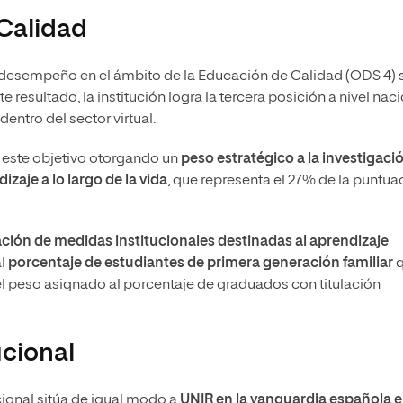
Calidad
el desempeño en el ámbito de la Educación de Calidad (ODS 4) 
te resultado, la institución logra la tercera posición a nivel nac
dentro del sector virtual.
 este objetivo otorgando un
peso estratégico a la investigaci
zaje a lo largo de la vida
, que representa el 27% de la puntua
ción de medidas institucionales destinadas al aprendizaje
al
porcentaje de estudiantes de primera generación familiar
q
el peso asignado al porcentaje de graduados con titulación
ucional
cional sitúa de igual modo a
UNIR en la vanguardia española e