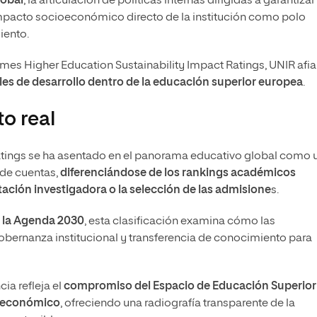
lobal
, la articulación de políticas internas dirigidas a garantizar 
 impacto socioeconómico directo de la institución como polo
iento.
imes Higher Education Sustainability Impact Ratings, UNIR afi
es de desarrollo dentro de la educación superior europea
.
o real
Ratings se ha asentado en el panorama educativo global como 
 de cuentas,
diferenciándose de los rankings académicos
ación investigadora o la selección de las admisione
s.
 la Agenda 2030
, esta clasificación examina cómo las
obernanza institucional y transferencia de conocimiento para
cia refleja el
compromiso del Espacio de Educación Superior
 y económico
, ofreciendo una radiografía transparente de la