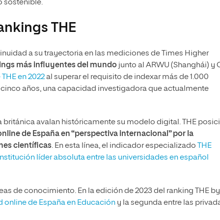
o sostenible.
rankings THE
inuidad a su trayectoria en las mediciones de Times Higher
kings más influyentes del mundo
junto al ARWU (Shanghái) y 
e THE en 2022
al superar el requisito de indexar más de 1.000
en cinco años, una capacidad investigadora que actualmente
ma británica avalan históricamente su modelo digital. THE posi
nline de España en “perspectiva internacional” por la
es científicas
. En esta línea, el indicador especializado
THE
nstitución líder absoluta entre las universidades en español
reas de conocimiento. En la edición de 2023 del ranking THE by
d online de España en Educación
y la segunda entre las privad