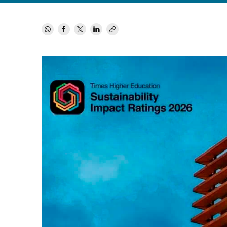
MBA
Educación
Maestría
Educación
Ciencias de la Salud
Maestría 
Sistemas
Ciencias de la Salud
Ciencias Sociales y del Trabajo
Maestría
Ciencias Sociales y del Trabajo
Marketing y Comunicación
Marketing y Comunicación
Diseño
Diseño
Artes
Artes
Música
Música