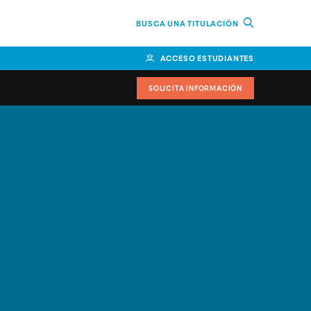
BUSCA UNA TITULACIÓN
ACCESO ESTUDIANTES
SOLICITA INFORMACIÓN
cimiento
iversitarias y ayudas
IR