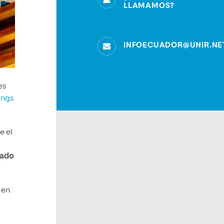
LLAMAMOS?
INFOECUADOR@UNIR.NE
es
ings
e el
rado
 en