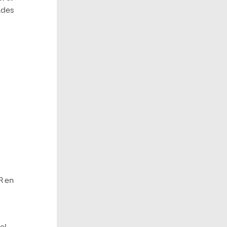
ades
R en