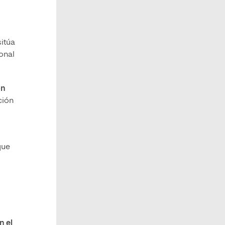
sitúa
ional
ón
ción
ue
n el