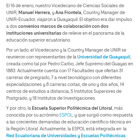
El 16 de enero, nuestro Vicedecano de Ciencias Sociales de
UNIR,
Manuel Herrera
, y
Ana Frontela
, Country Manager de
UNIR-Ecuador, viajaron a Guayaquil. El objetivo era dar impulso
a dos
convenios marcos de colaboración con dos
instituciones universitarias
de relieve en el panorama de la
educación superior ecuatoriano.
Por un lado, el Vicedecano y la Country Manager de UNIR se
reunieron con representantes de la
Universidad de Guayaquil
,
creada como tal por Pedro Carbo, Jefe Supremo del Guayas en
1883. Actualmente cuenta con 17 Facultades que ofertan 31
carreras de pregrado, 7 a nivel tecnológico con diferentes
especializaciones y 8 carreras cortas, de uno y dos años, 14
centros de estudios a distancia, 5 Institutos Superiores de
Postgrado, y 18 Institutos de Investigaciones.
Y por otro, la
Escuela Superior Politécnica del Litoral
, más
conocida por su acrónimo
ESPOL
, y que surgió como respuesta
a las crecientes demandas de educación científico-técnica en
la Región Litoral. Actualmente, la ESPOL está integrada en la
Red Ecuatoriana de Universidades y Escuelas Politécnicas