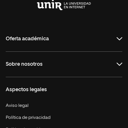
Universidad
Internacional
de
La
Rioja
Oferta académica
Maestrías
Sobre nosotros
Formación Continua
Carreras
UNIR en Ecuador
Aspectos legales
Trabaja en UNIR
Actualidad
Aviso legal
Contáctanos
Política de privacidad