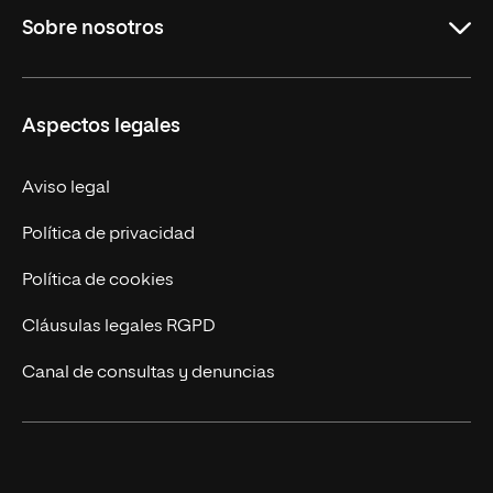
Sobre nosotros
Formación Continua
Carreras
UNIR en Ecuador
Aspectos legales
Trabaja en UNIR
Actualidad
Aviso legal
Contáctanos
Política de privacidad
Política de cookies
Cláusulas legales RGPD
Canal de consultas y denuncias