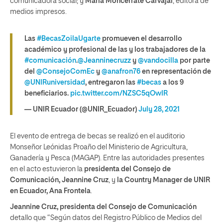
comunicadora social; y
María Moncerrate Carvajal
, editora de
medios impresos.
Las
#BecasZoilaUgarte
promueven el desarrollo
académico y profesional de las y los trabajadores de la
#comunicación
.
@Jeanninecruzz
y
@vandocilla
por parte
del
@ConsejoComEc
y
@anafron76
en representación de
@UNIRuniversidad
, entregaron las
#becas
a los 9
beneficiarios.
pic.twitter.com/NZSC5qOwIR
— UNIR Ecuador (@UNIR_Ecuador)
July 28, 2021
El evento de entrega de becas se realizó en el auditorio
Monseñor Leónidas Proaño del Ministerio de Agricultura,
Ganadería y Pesca (MAGAP). Entre las autoridades presentes
en el acto estuvieron la
presidenta del Consejo de
Comunicación, Jeannine Cruz
, y
la Country Manager de UNIR
en Ecuador, Ana Frontela
.
Jeannine Cruz, presidenta del Consejo de Comunicación
detallo que “Según datos del Registro Público de Medios del