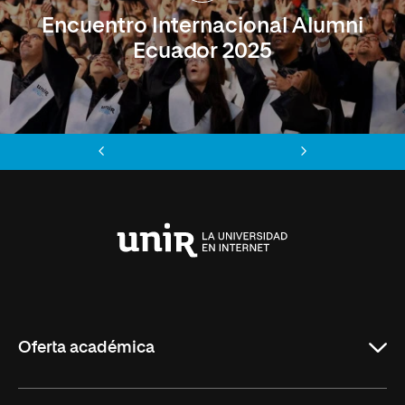
Encuentro Internacional Alumni
Ecuador 2025
Anterior
Siguiente
Universidad
Internacional
de
La
Rioja
Oferta académica
Maestrías