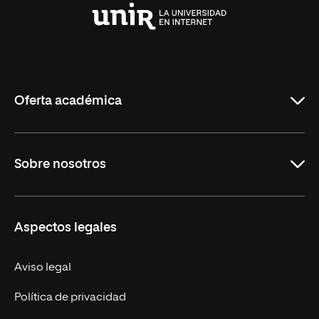
Universidad
Internacional
de
La
Rioja
Oferta académica
Maestrías
Sobre nosotros
Formación Continua
Carreras
UNIR en Ecuador
Aspectos legales
Trabaja en UNIR
Actualidad
Aviso legal
Contáctanos
Política de privacidad