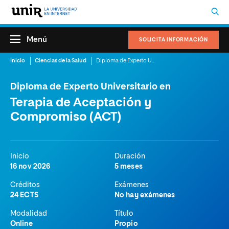
Menú
SOLICITA INFORMACIÓN
Inicio
Ciencias de la Salud
Diploma de Experto Universitario en Terapia de Aceptación y Compromiso (ACT)
Diploma de Experto Universitario en
Terapia de Aceptación y
Compromiso (ACT)
Inicio
Duración
16 nov 2026
5 meses
Créditos
Exámenes
24 ECTS
No hay exámenes
Modalidad
Título
Online
Propio