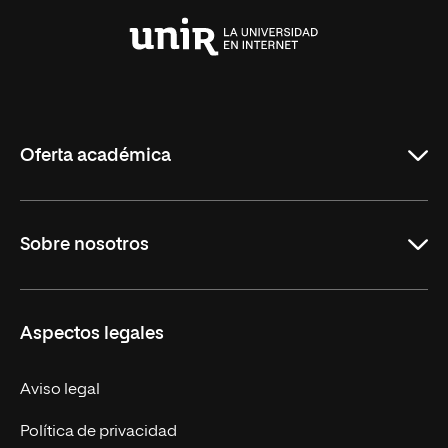
Universidad
Internacional
de
La
Rioja
Oferta académica
Maestrías
Sobre nosotros
Formación Continua
Carreras
UNIR en Ecuador
Aspectos legales
Trabaja en UNIR
Actualidad
Aviso legal
Contáctanos
Política de privacidad