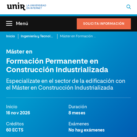
Menú
SOLICITA INFORMACIÓN
Inicio
Ingeniería y Tecnología
Máster en Formación Permanente en Construcción Industrializada
Máster en
Formación Permanente en
Construcción Industrializada
Especialízate en el sector de la edificación con
el Máster en Construcción Industrializada
Inicio
Duración
16 nov 2026
8 meses
Créditos
Exámenes
60 ECTS
No hay exámenes