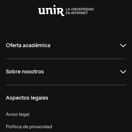
Universidad
Internacional
de
La
Rioja
Oferta académica
Maestrías
Sobre nosotros
Formación Continua
Carreras
UNIR en Ecuador
Aspectos legales
Trabaja en UNIR
Actualidad
Aviso legal
Contáctanos
Política de privacidad