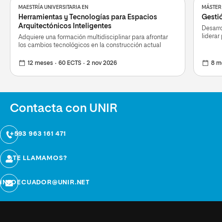
MAESTRÍA UNIVERSITARIA EN
MÁSTER
Herramientas y Tecnologías para Espacios
Gestió
Arquitectónicos Inteligentes
Desarro
liderar
Adquiere una formación multidisciplinar para afrontar
los cambios tecnológicos en la construcción actual
12 meses
60 ECTS
2 nov 2026
8 m
Contacta con UNIR
+593 963 161 471
¿TE LLAMAMOS?
INFOECUADOR@UNIR.NET