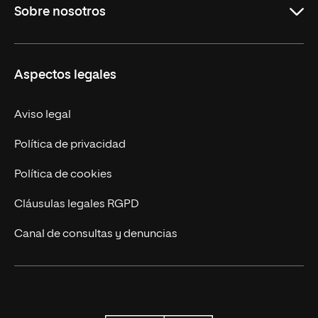
Sobre nosotros
Formación Continua
Carreras
UNIR en Ecuador
Aspectos legales
Trabaja en UNIR
Actualidad
Aviso legal
Contáctanos
Política de privacidad
Política de cookies
Cláusulas legales RGPD
Canal de consultas y denuncias