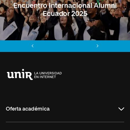
Encuentro Internacional Alumni
Ecuador 2025
Anterior
Siguiente
Universidad
Internacional
de
La
Rioja
Oferta académica
Maestrías