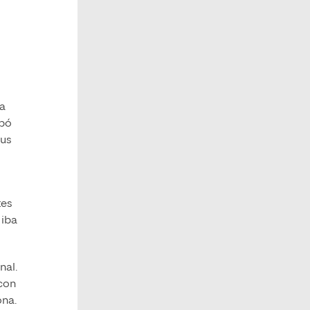
ía
obó
sus
tes
 iba
nal.
 con
ona.