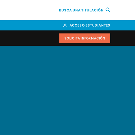
BUSCA UNA TITULACIÓN
ACCESO ESTUDIANTES
SOLICITA INFORMACIÓN
cimiento
iversitarias y ayudas
IR