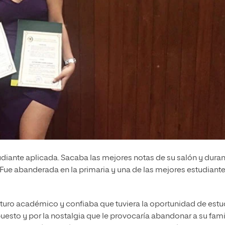
diante aplicada. Sacaba las mejores notas de su salón y dura
 Fue abanderada en la primaria y una de las mejores estudiant
uturo académico y confiaba que tuviera la oportunidad de estu
uesto y por la nostalgia que le provocaría abandonar a su famil