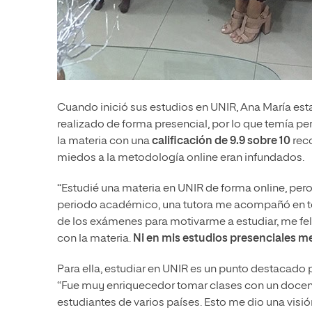
Cuando inició sus estudios en UNIR, Ana María esta
realizado de forma presencial, por lo que temía per
la materia con una
calificación de 9.9 sobre 10
reco
miedos a la metodología online eran infundados.
“Estudié una materia en UNIR de forma online, pero
periodo académico, una tutora me acompañó en 
de los exámenes para motivarme a estudiar, me f
con la materia.
Ni en mis estudios presenciales 
Para ella, estudiar en UNIR es un punto destacado p
“Fue muy enriquecedor tomar clases con un docente
estudiantes de varios países. Esto me dio una visi