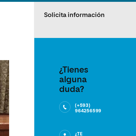
Solicita información
¿Tienes
alguna
duda?
(+593)
964256599
¿TE