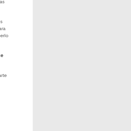
sas
os
ara
cerlo
ue
arte