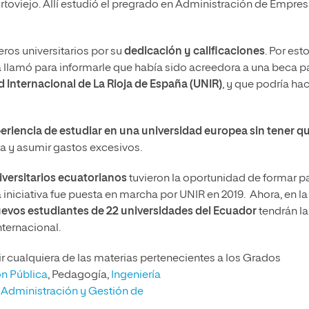
ortoviejo. Allí estudió el pregrado en Administración de Empre
ros universitarios por su
dedicación y calificaciones
. Por est
llamó para informarle que había sido acreedora a una beca p
 Internacional de La Rioja de España (UNIR)
, y que podría ha
xperiencia de estudiar en una universidad europea sin tener q
lia y asumir gastos excesivos.
iversitarios ecuatorianos
tuvieron la oportunidad de formar p
a iniciativa fue puesta en marcha por UNIR en 2019. Ahora, en la
evos estudiantes de 22 universidades del Ecuador
tendrán la
nternacional.
ir cualquiera de las materias pertenecientes a los Grados
ón Pública
, Pedagogía,
Ingeniería
,
Administración y Gestión de