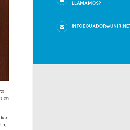
LLAMAMOS?
INFOECUADOR@UNIR.NE
nte
es en
diar
ia,