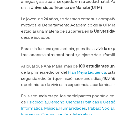
amigos y a su país, se quedó en su ciudad natal, P
en la
Universidad Técnica de Manabí (UTM)
.
La joven, de 24 años, se destacó entre sus compañe
motivos, el Departamento Académico de la UTM la 
estudiar una materia de su carrera en la
Universidad
desde Ecuador.
Para ella fue una gran noticia, pues iba a
vivir la e
trasladarse a otro continente
, alejarse de su fami
Al igual que Ana María, más de
100 estudiantes un
de la primera edición del
Plan Mejía Lequerica
. Est
segunda edición (que inició hace unos días)
163 nu
oportunidad de vivir esta experiencia académica i
En la segunda etapa, los participantes podrán eleg
de
Psicología
,
Derecho
,
Ciencias Políticas y Gesti
Informática
,
Música
,
Humanidades
,
Trabajo Social
Empresas
,
Comunicación
y
Marketing
.