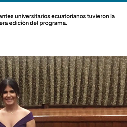
 Universitaria en Energías Renovables
Universitaria en Ingeniería del Software y
antes universitarios ecuatorianos tuvieron la
 Informáticos
era edición del programa.
 Universitaria en Ciberseguridad