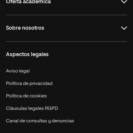
Oferta académica
Maestrías
Sobre nosotros
Formación Continua
Carreras
UNIR en Ecuador
Aspectos legales
Trabaja en UNIR
Actualidad
Aviso legal
Contáctanos
Política de privacidad
Política de cookies
Cláusulas legales RGPD
Canal de consultas y denuncias