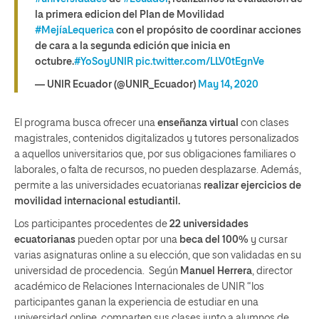
la primera edicion del Plan de Movilidad
#MejíaLequerica
con el propósito de coordinar acciones
de cara a la segunda edición que inicia en
octubre.
#YoSoyUNIR
pic.twitter.com/LLV0tEgnVe
— UNIR Ecuador (@UNIR_Ecuador)
May 14, 2020
El programa busca ofrecer una
enseñanza virtual
con clases
magistrales, contenidos digitalizados y tutores personalizados
a aquellos universitarios que, por sus obligaciones familiares o
laborales, o falta de recursos, no pueden desplazarse. Además,
permite a las universidades ecuatorianas
realizar ejercicios de
movilidad internacional estudiantil.
Los participantes procedentes de
22 universidades
ecuatorianas
pueden optar por una
beca del 100%
y cursar
varias asignaturas online a su elección, que son validadas en su
universidad de procedencia. Según
Manuel Herrera
, director
académico de Relaciones Internacionales de UNIR “los
participantes ganan la experiencia de estudiar en una
universidad online, comparten sus clases junto a alumnos de