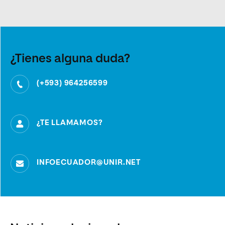
¿Tienes alguna duda?
(+593) 964256599
¿TE LLAMAMOS?
INFOECUADOR@UNIR.NET