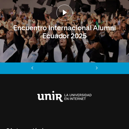
Encuentro Internacional Alumni
Ecuador 2025
Anterior
Siguiente
Universidad
Internacional
de
La
Rioja