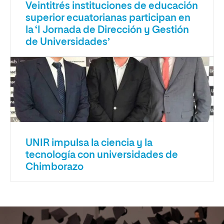
Veintitrés instituciones de educación
superior ecuatorianas participan en
la ‘I Jornada de Dirección y Gestión
de Universidades’
UNIR impulsa la ciencia y la
tecnología con universidades de
Chimborazo