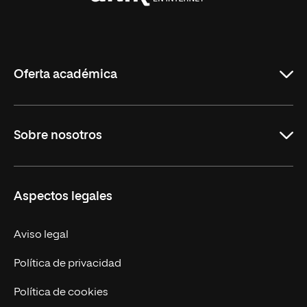
Universidad
Internacional
de
La
Rioja
Oferta académica
Maestrías
Sobre nosotros
Formación Continua
Carreras
UNIR en Ecuador
Aspectos legales
Trabaja en UNIR
Actualidad
Aviso legal
Contáctanos
Política de privacidad
Política de cookies