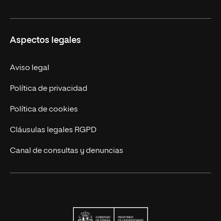
Formación Continua
Carreras
UNIR en Ecuador
Aspectos legales
Trabaja en UNIR
Actualidad
Aviso legal
Contáctanos
Política de privacidad
Política de cookies
Cláusulas legales RGPD
Canal de consultas y denuncias