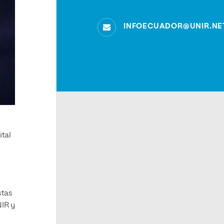
INFOECUADOR@UNIR.NE
ital
stas
NIR y