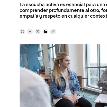
MBA
Educación
Maestría
La escucha activa es esencial para una
comprender profundamente al otro, fort
Educación
Ciencias de la Salud
Maestría 
Sistemas
empatía y respeto en cualquier context
Ciencias de la Salud
Ciencias Sociales y del Trabajo
Maestría
Ciencias Sociales y del Trabajo
Marketing y Comunicación
Marketing y Comunicación
Diseño
Diseño
Artes
Artes
Música
Música