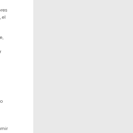
n
ores
 el
e,
r
do
s
umir