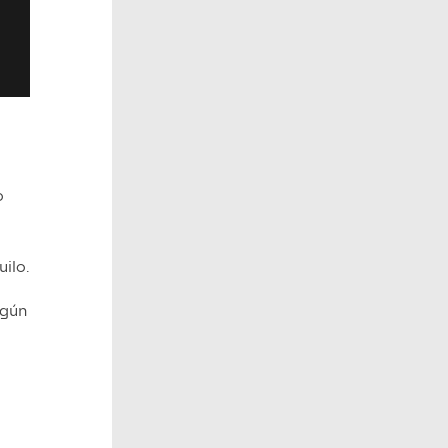
o
uilo.
lgún