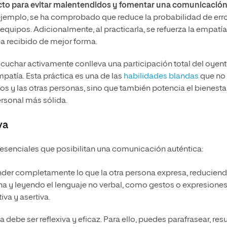
pacto para evitar malentendidos y fomentar una comunicació
r ejemplo, se ha comprobado que reduce la probabilidad de err
quipos. Adicionalmente, al practicarla, se refuerza la empatía,
ea recibido de mejor forma.
scuchar activamente conlleva una participación total del oyent
atía. Esta práctica es una de las
habilidades blandas
que no
s y las otras personas, sino que también potencia el bienesta
ersonal más sólida.
va
esenciales que posibilitan una comunicación auténtica:
ender completamente lo que la otra persona expresa, reducien
a y leyendo el lenguaje no verbal, como gestos o expresione
va y asertiva.
a debe ser reflexiva y eficaz. Para ello, puedes parafrasear, res