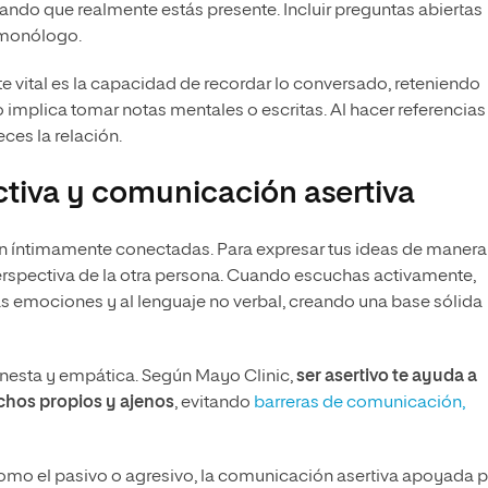
ando que realmente estás presente. Incluir preguntas abiertas
 monólogo.
vital es la capacidad de recordar lo conversado, reteniendo
implica tomar notas mentales o escritas. Al hacer referencias
ces la relación.
ctiva y comunicación asertiva
n íntimamente conectadas. Para expresar tus ideas de manera
erspectiva de la otra persona. Cuando escuchas activamente,
as emociones y al lenguaje no verbal, creando una base sólida
onesta y empática. Según Mayo Clinic,
ser asertivo te ayuda a
chos propios y ajenos
, evitando
barreras de comunicación,
como el pasivo o agresivo, la comunicación asertiva apoyada 