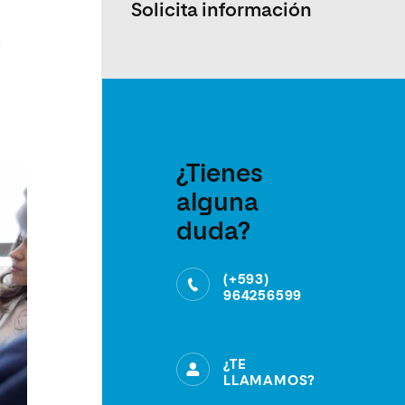
Solicita información
,
¿Tienes
alguna
duda?
(+593)
964256599
¿TE
LLAMAMOS?