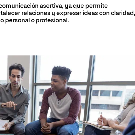
 Universitaria en Energías Renovables
 comunicación asertiva, ya que permite
alecer relaciones y expresar ideas con claridad
Universitaria en Ingeniería del Software y
 Informáticos
o personal o profesional.
 Universitaria en Ciberseguridad