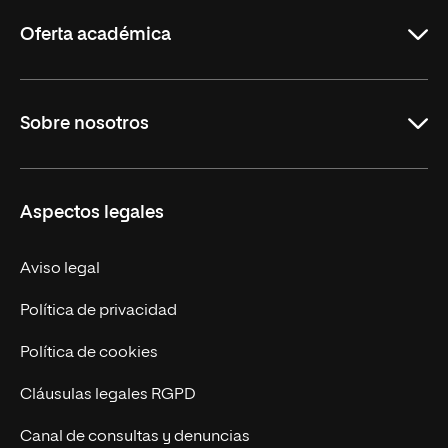
Rioja
Oferta académica
Maestrías
Sobre nosotros
Formación Continua
Carreras
UNIR en Ecuador
Aspectos legales
Trabaja en UNIR
Actualidad
Aviso legal
Contáctanos
Política de privacidad
Política de cookies
Cláusulas legales RGPD
Canal de consultas y denuncias