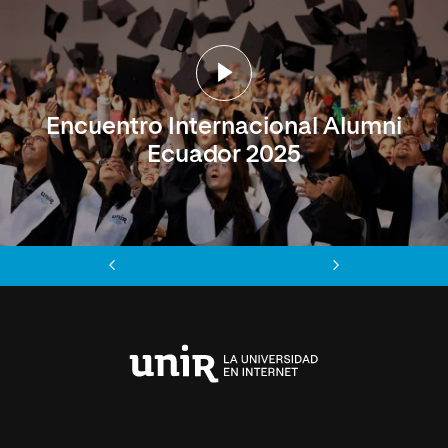
Encuentro Internacional Alumni
Ecuador 2025
Anterior
Siguiente
Universidad
Internacional
de
La