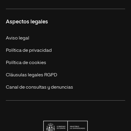
Carreras
UNIR en Ecuador
Aspectos legales
Trabaja en UNIR
Actualidad
Aviso legal
Contáctanos
Política de privacidad
Política de cookies
Cláusulas legales RGPD
Canal de consultas y denuncias