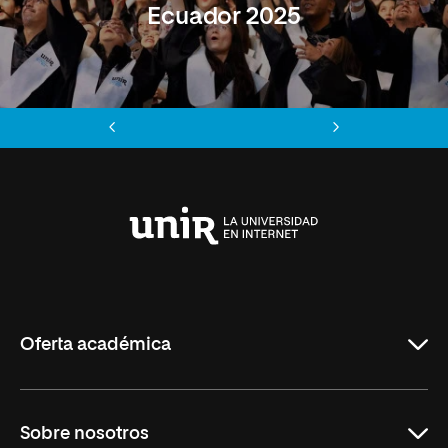
Ecuador 2025
Anterior
Siguiente
Universidad
Internacional
de
La
Rioja
Oferta académica
Maestrías
Sobre nosotros
Formación Continua