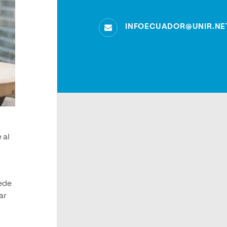
INFOECUADOR@UNIR.NE
 al
uede
ar