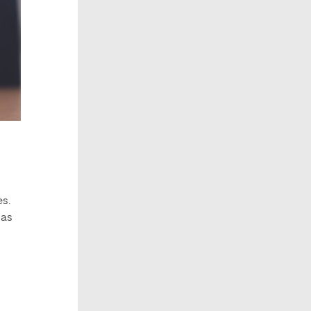
es.
las