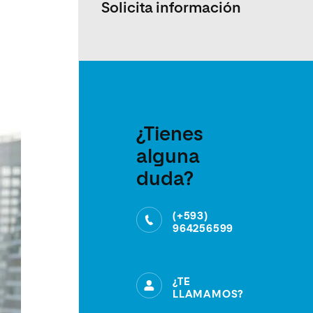
Solicita información
¿Tienes
alguna
duda?
(+593)
964256599
¿TE
LLAMAMOS?