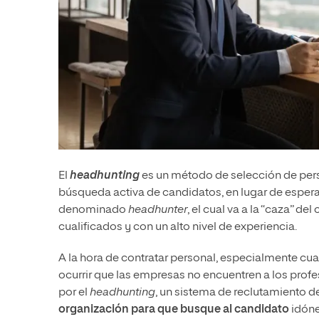
El
headhunting
es un método de selección de perso
búsqueda activa de candidatos, en lugar de esperar a
denominado
headhunter
, el cual va a la “caza” d
cualificados y con un alto nivel de experiencia.
A la hora de contratar personal, especialmente cua
ocurrir que las empresas no encuentren a los prof
por el
headhunting
, un sistema de reclutamiento d
organización para que busque al candidato
idón