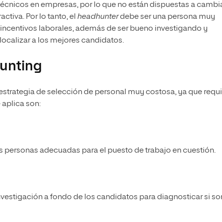
técnicos en empresas, por lo que no están dispuestas a cambi
tiva. Por lo tanto, el
headhunter
debe ser una persona muy
 incentivos laborales, además de ser bueno investigando y
localizar a los mejores candidatos.
hunting
estrategia de selección de personal muy costosa, ya que requ
 aplica son:
las personas adecuadas para el puesto de trabajo en cuestión.
investigación a fondo de los candidatos para diagnosticar si so