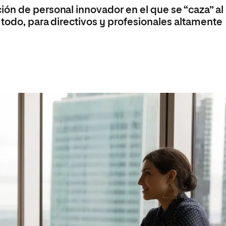
 Universitaria en Energías Renovables
ón de personal innovador en el que se “caza” al
 todo, para directivos y profesionales altamente
Universitaria en Ingeniería del Software y
 Informáticos
 Universitaria en Ciberseguridad