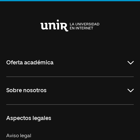
Anterior
Siguiente
Universidad
Internacional
de
La
Rioja
Oferta académica
Maestrías
Sobre nosotros
Formación Continua
Carreras
UNIR en Ecuador
Aspectos legales
Trabaja en UNIR
Actualidad
Aviso legal