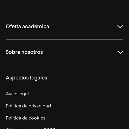
Universidad
Internacional
de
La
Rioja
Oferta académica
Maestrías
Sobre nosotros
Formación Continua
Carreras
UNIR en Ecuador
Aspectos legales
Trabaja en UNIR
Actualidad
Aviso legal
Contáctanos
Política de privacidad
Política de cookies