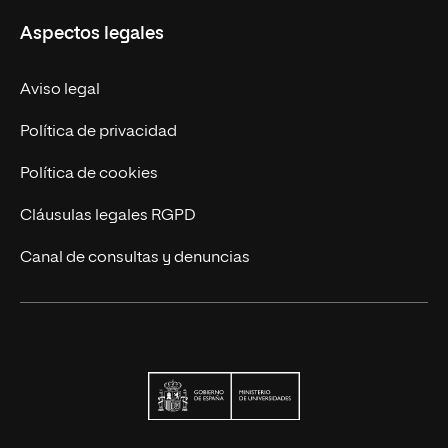
UNIR en Ecuador
Aspectos legales
Trabaja en UNIR
Actualidad
Aviso legal
Contáctanos
Política de privacidad
Política de cookies
Cláusulas legales RGPD
Canal de consultas y denuncias