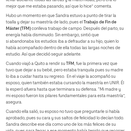
llevar adelante todas las tareas y la maternidad, pero era lo
mejor que me estaba pasando, así que lo hice” comenta.
Hubo un momento en que Sandra estuvo a punto de tirar la
toalla y dejar su maestría de lado, pues el
Trabajo de Fin de
Máster (TFM)
conlleva trabajo de campo. Después del parto, su
energía había disminuido. Sin embargo, sintió que
si abandonaba los estudios iba a defraudar a su hijo, quien lo
había acompañado dentro de ella todas las largas noches de
estudio. Así que decidió seguir adelante.
Cuando viajó a Quito a rendir su
TFM
, fue la primera vez que
tuvo que dejar a su bebé, pero estaba tranquila pues su madre
lo iba a cuidar hasta su regreso. En el viaje la acompañó su
esposo, quien también estaba cursando la maestría en UNIR. Él
la esperó afuera hasta que terminara su defensa. “Mi madre y
mi esposo fueron los pilares fundamentales para esta maestría”,
asegura.
Cuando ella salió, su esposo no tuvo que preguntarle si había
aprobado, pues su cara y sus saltos de felicidad lo decían todo.
Sandra describe ese día como uno de los más felices de su