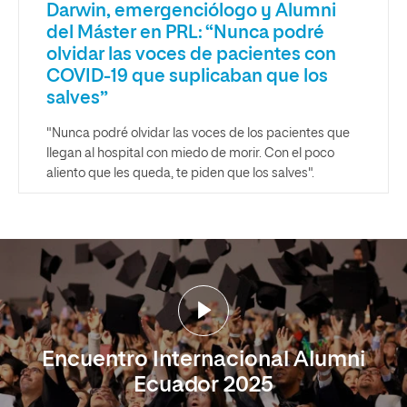
Darwin, emergenciólogo y Alumni
del Máster en PRL: “Nunca podré
olvidar las voces de pacientes con
COVID-19 que suplicaban que los
salves”
"Nunca podré olvidar las voces de los pacientes que
llegan al hospital con miedo de morir. Con el poco
aliento que les queda, te piden que los salves".
Encuentro Internacional Alumni
Ecuador 2025