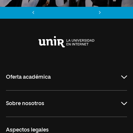
Anterior
Siguiente
Universidad
Internacional
de
La
Rioja
Oferta académica
Maestrías
Sobre nosotros
Formación Continua
Carreras
UNIR en Ecuador
Aspectos legales
Trabaja en UNIR