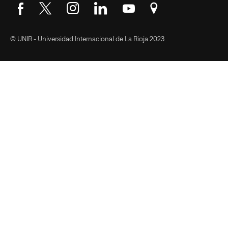
Síguenos en Facebook
Síguenos en Twitter
Síguenos en Instagram
Síguenos en LinkedIn
Síguenos en YouTube
Encuéntranos en Go
© UNIR - Universidad Internacional de La Rioja 2023