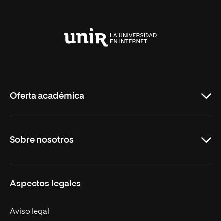
Anterior
Siguiente
Universidad
Internacional
de
La
Rioja
Oferta académica
Maestrías
Sobre nosotros
Formación Continua
Carreras
UNIR en Ecuador
Aspectos legales
Trabaja en UNIR
Actualidad
Aviso legal