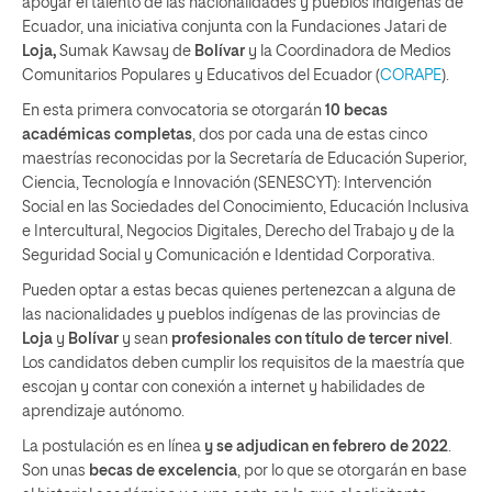
apoyar el talento de las nacionalidades y pueblos indígenas de
Ecuador, una iniciativa conjunta con la Fundaciones Jatari de
Loja,
Sumak Kawsay de
Bolívar
y la Coordinadora de Medios
Comunitarios Populares y Educativos del Ecuador (
CORAPE
).
En esta primera convocatoria se otorgarán
10 becas
académicas completas
, dos por cada una de estas cinco
maestrías reconocidas por la Secretaría de Educación Superior,
Ciencia, Tecnología e Innovación (SENESCYT): Intervención
Social en las Sociedades del Conocimiento, Educación Inclusiva
e Intercultural, Negocios Digitales, Derecho del Trabajo y de la
Seguridad Social y Comunicación e Identidad Corporativa.
Pueden optar a estas becas quienes pertenezcan a alguna de
las nacionalidades y pueblos indígenas de las provincias de
Loja
y
Bolívar
y sean
profesionales con título de tercer nivel
.
Los candidatos deben cumplir los requisitos de la maestría que
escojan y contar con conexión a internet y habilidades de
aprendizaje autónomo.
La postulación es en línea
y se adjudican en febrero de 2022
.
Son unas
becas de excelencia
, por lo que se otorgarán en base