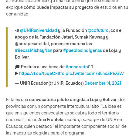
al historial académico y a una carta en la que el solicitante
explique
cómo puede impactar su proyecto
de estudios en su
comunidad.
📣
@UNIRuniversidad
y la Fundación
@cofuturo
, con el
apoyo de la Fundación Jatari, Sumak Kawsay y
@corapesatelital, ponen en marcha las
#BecasMishayÑan
para
#pueblosindígenas
de Loja y
Bolívar.
🎓 Postula a una beca de
#posgrado
👇🏽
▶️
https://t.co/l5qeCkItfo
pic.twitter.com/BLnxZPEXrW
— UNIR Ecuador (@UNIR_Ecuador)
December 14, 2021
Esta es una
convocatoria piloto dirigida a Loja y Bolívar
, dos
provincias con un componente intercultural alto. “La idea es
que en siguientes convocatorias se cubra todo el territorio
nacional”, indicó
Ana Frontela
,
country manager
de UNIR en
Ecuador, quien destacó “el importante componente social” de
las maestrías elegidas para el programa.