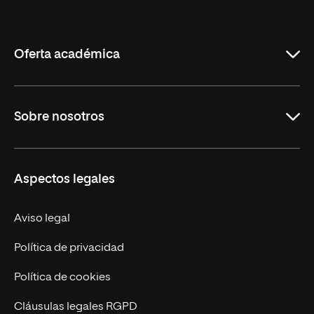
Internacional
de
La
Rioja
Oferta académica
Maestrías
Sobre nosotros
Formación Continua
Carreras
UNIR en Ecuador
Aspectos legales
Trabaja en UNIR
Actualidad
Aviso legal
Contáctanos
Política de privacidad
Política de cookies
Cláusulas legales RGPD