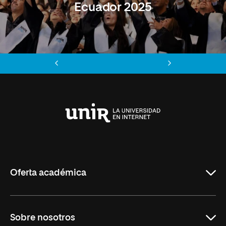
Ecuador 2025
Anterior
Siguiente
Universidad
Internacional
de
La
Rioja
Oferta académica
Maestrías
Sobre nosotros
Formación Continua