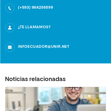
(+593) 964256599
¿TE LLAMAMOS?
INFOECUADOR@UNIR.NET
Noticias relacionadas