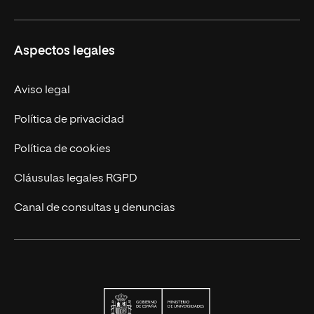
Carreras
UNIR en Ecuador
Aspectos legales
Trabaja en UNIR
Actualidad
Aviso legal
Contáctanos
Política de privacidad
Política de cookies
Cláusulas legales RGPD
Canal de consultas y denuncias