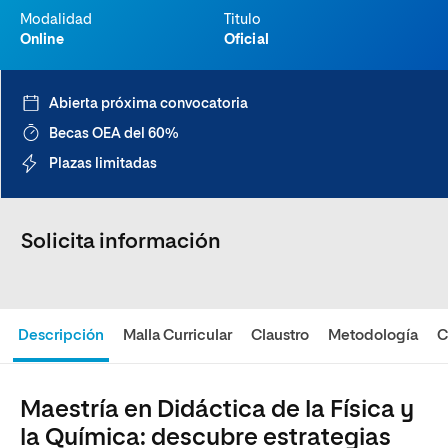
Modalidad
Titulo
Online
Oficial
Abierta próxima convocatoria
Becas OEA del 60%
Plazas limitadas
Solicita información
Descripción
Malla Curricular
Claustro
Metodología
C
Maestría en Didáctica de la Física y
la Química: descubre estrategias