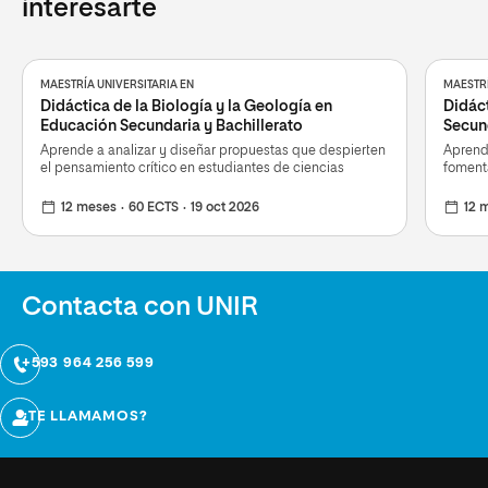
interesarte
MAESTRÍA UNIVERSITARIA EN
MAESTRÍ
Didáctica de la Biología y la Geología en
Didác
Educación Secundaria y Bachillerato
Secund
Aprende a analizar y diseñar propuestas que despierten
Aprend
el pensamiento crítico en estudiantes de ciencias
fomenta
12 meses
60 ECTS
19 oct 2026
12 
Contacta con UNIR
+593 964 256 599
¿TE LLAMAMOS?