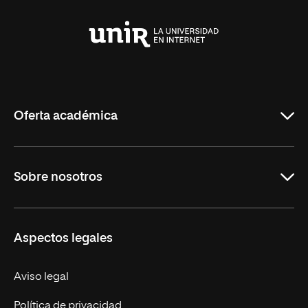
Universidad
Internacional
de
La
Rioja
Oferta académica
Maestrías
Sobre nosotros
Formación Continua
Carreras
UNIR en Ecuador
Aspectos legales
Trabaja en UNIR
Actualidad
Aviso legal
Contáctanos
Política de privacidad