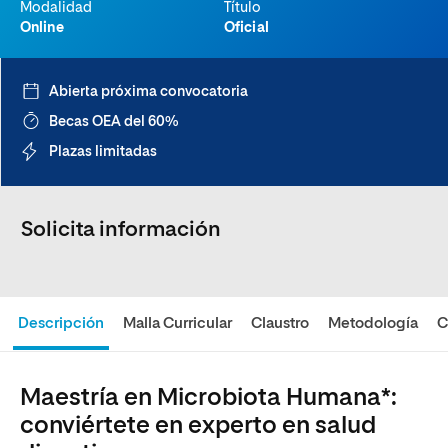
Modalidad
Título
Online
Oficial
Abierta próxima convocatoria
Becas OEA del 60%
Plazas limitadas
Solicita información
Descripción
Malla Curricular
Claustro
Metodología
C
Maestría en Microbiota Humana*:
conviértete en experto en salud