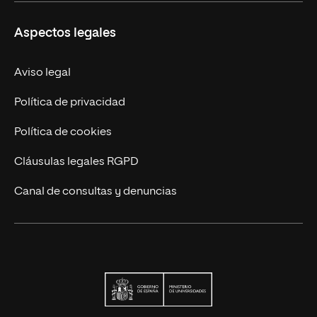
Carreras
UNIR en Ecuador
Aspectos legales
Trabaja en UNIR
Actualidad
Aviso legal
Contáctanos
Política de privacidad
Política de cookies
Cláusulas legales RGPD
Canal de consultas y denuncias