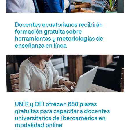
Docentes ecuatorianos recibirán
formación gratuita sobre
herramientas y metodologías de
enseñanza en línea
UNIR y OEI ofrecen 680 plazas
gratuitas para capacitar a docentes
universitarios de Iberoamérica en
modalidad online