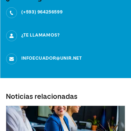
(+593) 964256599
¿TE LLAMAMOS?
INFOECUADOR@UNIR.NET
Noticias relacionadas