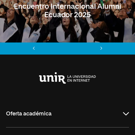
Encuentro Internacional Alumni
Ecuador 2025
Anterior
Siguiente
Universidad
Internacional
de
La
Rioja
Oferta académica
Maestrías