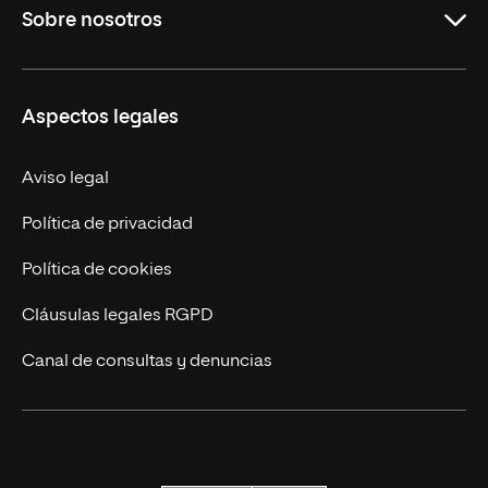
Sobre nosotros
Formación Continua
Carreras
UNIR en Ecuador
Aspectos legales
Trabaja en UNIR
Actualidad
Aviso legal
Contáctanos
Política de privacidad
Política de cookies
Cláusulas legales RGPD
Canal de consultas y denuncias