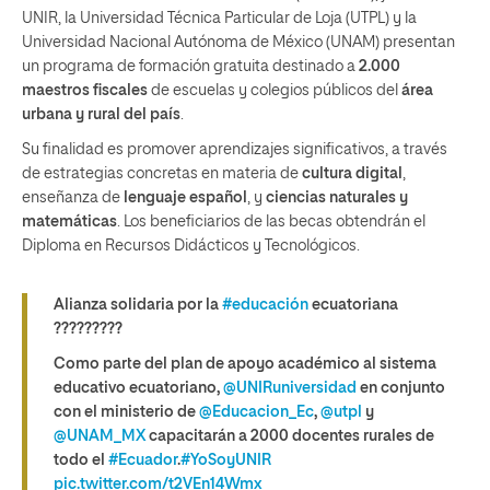
UNIR, la Universidad Técnica Particular de Loja (UTPL) y la
Universidad Nacional Autónoma de México (UNAM) presentan
un programa de formación gratuita destinado a
2.000
maestros fiscales
de escuelas y colegios públicos del
área
urbana y rural del país
.
Su finalidad es promover aprendizajes significativos, a través
de estrategias concretas en materia de
cultura digital
,
enseñanza de
lenguaje español
, y
ciencias naturales y
matemáticas
. Los beneficiarios de las becas obtendrán el
Diploma en Recursos Didácticos y Tecnológicos.
Alianza solidaria por la
#educación
ecuatoriana
???‍???‍???
Como parte del plan de apoyo académico al sistema
educativo ecuatoriano,
@UNIRuniversidad
en conjunto
con el ministerio de
@Educacion_Ec
,
@utpl
y
@UNAM_MX
capacitarán a 2000 docentes rurales de
todo el
#Ecuador
.
#YoSoyUNIR
pic.twitter.com/t2VEn14Wmx