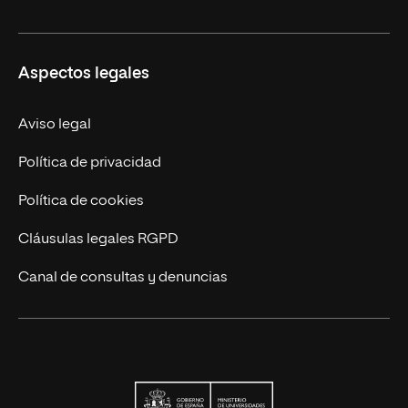
Formación Continua
Carreras
UNIR en Ecuador
Aspectos legales
Trabaja en UNIR
Actualidad
Aviso legal
Contáctanos
Política de privacidad
Política de cookies
Cláusulas legales RGPD
Canal de consultas y denuncias