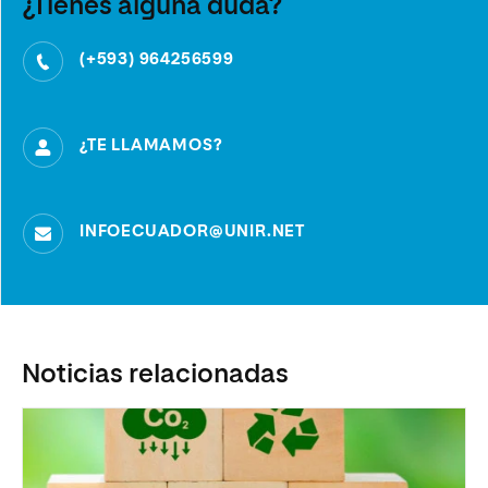
¿Tienes alguna duda?
(+593) 964256599
¿TE LLAMAMOS?
INFOECUADOR@UNIR.NET
Noticias relacionadas