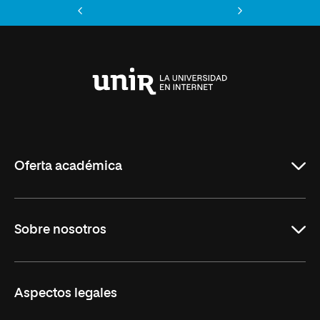
Anterior
Siguiente
Universidad
Internacional
de
La
Rioja
Oferta académica
Maestrías
Sobre nosotros
Formación Continua
Carreras
UNIR en Ecuador
Aspectos legales
Trabaja en UNIR