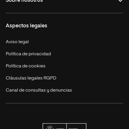
Sobre nosotros
Formación Continua
Carreras
UNIR en Ecuador
Aspectos legales
Trabaja en UNIR
Actualidad
Aviso legal
Contáctanos
Política de privacidad
Política de cookies
Cláusulas legales RGPD
Canal de consultas y denuncias