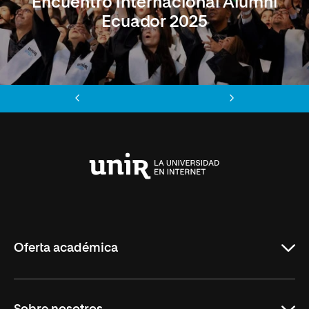
Encuentro Internacional Alumni
Ecuador 2025
Anterior
Siguiente
Universidad
Internacional
de
La
Rioja
Oferta académica
Maestrías