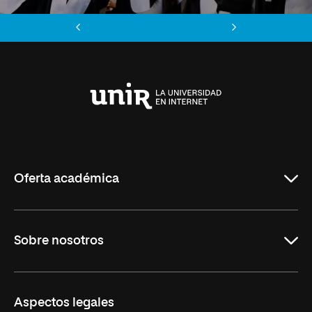
Anterior
Siguiente
Universidad
Internacional
de
La
Rioja
Oferta académica
Maestrías
Sobre nosotros
Formación Continua
Carreras
UNIR en Ecuador
Aspectos legales
Trabaja en UNIR