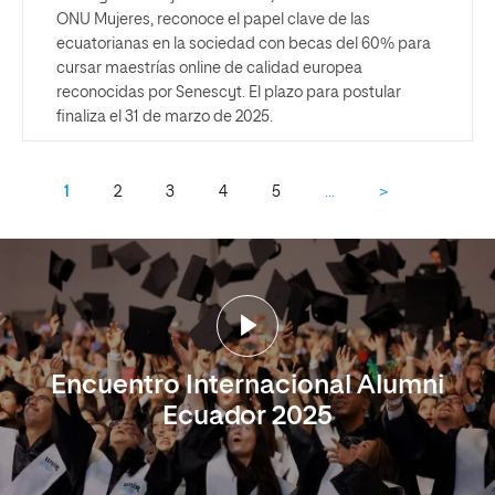
ONU Mujeres, reconoce el papel clave de las
ecuatorianas en la sociedad con becas del 60% para
cursar maestrías online de calidad europea
reconocidas por Senescyt. El plazo para postular
finaliza el 31 de marzo de 2025.
1
2
3
4
5
…
>
Encuentro Internacional Alumni
Ecuador 2025