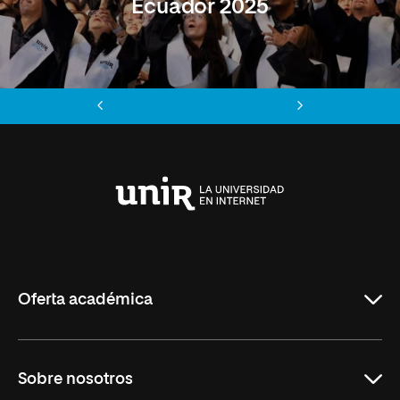
Ecuador 2025
Anterior
Siguiente
Universidad
Internacional
de
La
Rioja
Oferta académica
Maestrías
Sobre nosotros
Formación Continua