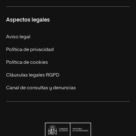
Carreras
UNIR en Ecuador
Aspectos legales
Trabaja en UNIR
Actualidad
Aviso legal
Contáctanos
Política de privacidad
Política de cookies
Cláusulas legales RGPD
Canal de consultas y denuncias