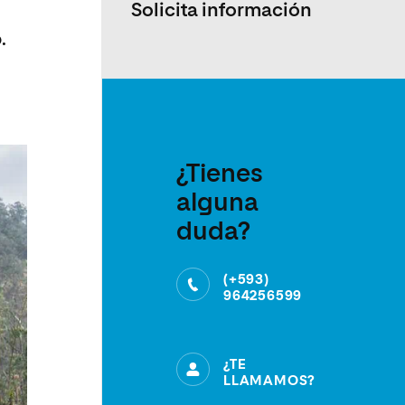
Solicita información
.
¿Tienes
alguna
duda?
(+593)
964256599
¿TE
LLAMAMOS?