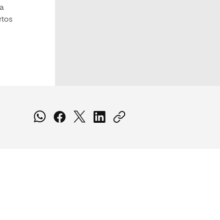
la
rtos