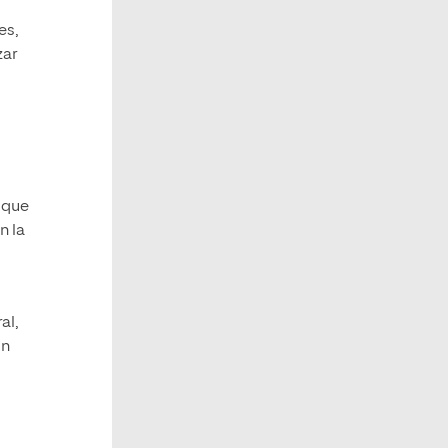
es,
zar
 que
n la
al,
ón