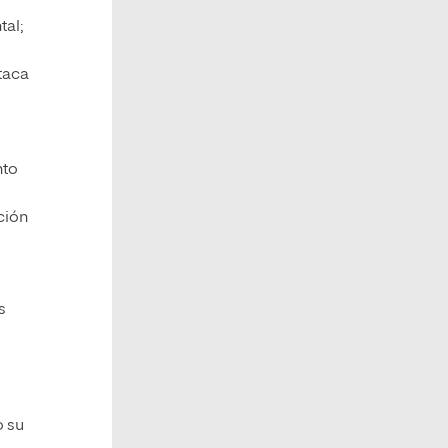
tal;
staca
nto
ción
s
o su