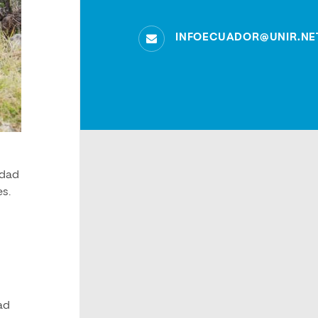
INFOECUADOR@UNIR.NE
idad
es.
ad