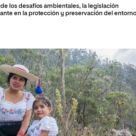
 Universitaria en Energías Renovables
 los desafíos ambientales, la legislación
te en la protección y preservación del entorno
Universitaria en Ingeniería del Software y
 Informáticos
 Universitaria en Ciberseguridad