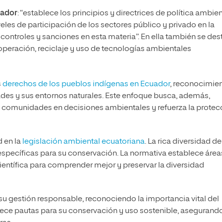
uador
: “establece los principios y directrices de política ambien
eles de participación de los sectores público y privado en la
, controles y sanciones en esta materia”. En ella también se de
ooperación, reciclaje y uso de tecnologías ambientales
s
derechos de los pueblos indígenas en Ecuador
, reconocimie
ades y sus entornos naturales. Este enfoque busca, además,
tas comunidades en decisiones ambientales y refuerza la protec
d en la
legislación ambiental ecuatoriana
. La rica diversidad de
 específicas para su conservación. La normativa establece área
ientífica para comprender mejor y preservar la diversidad
 su gestión responsable, reconociendo la importancia vital del
ablece pautas para su conservación y uso sostenible, asegurand