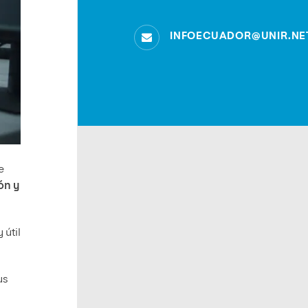
INFOECUADOR@UNIR.NE
e
ión y
 útil
us