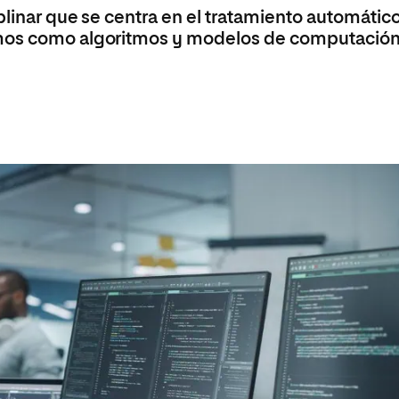
 Universitaria en Energías Renovables
iplinar que se centra en el tratamiento automátic
smos como algoritmos y modelos de computación
Universitaria en Ingeniería del Software y
 Informáticos
 Universitaria en Ciberseguridad