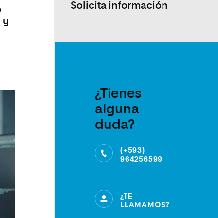
Solicita información
o
 y
¿Tienes
alguna
duda?
(+593)
964256599
¿TE
LLAMAMOS?