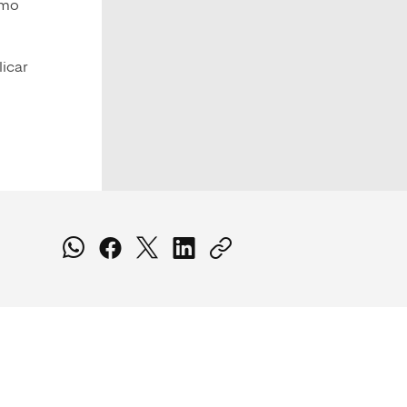
ómo
icar